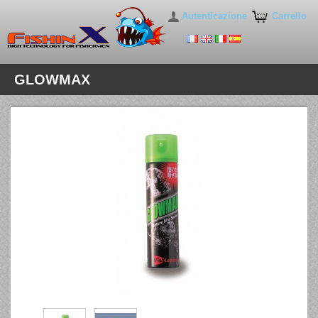
Autenticazione
Carrello
GLOWMAX