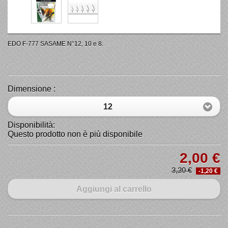
EDO F-777 SASAME N°12, 10 e 8.
Dimensione :
12
Disponibilità:
Questo prodotto non è più disponibile
2,00 €
3,20 €
-1,20 €
Aggiungi al carrello