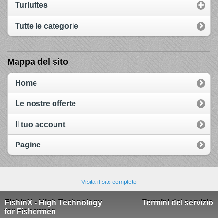
Turluttes
Tutte le categorie
Mappa del sito
Home
Le nostre offerte
Il tuo account
Pagine
Visita il sito completo
FishinX - High Technology
Termini del servizio
for Fishermen