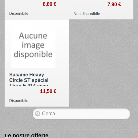
8,80 €
7,90 €
Disponibile
Non disponibile
Sasame Heavy
Circle ST spécial
Thon F-414 avec
rolling
11,50 €
Disponibile
Le nostre offerte