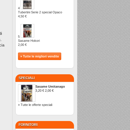
4
Tubertini Serie 2 special Opaco
4,50 €
di
5
,
Sasame Hokori
cia
2,00 €
» Tutte le migliori vendite
SPECIALI
Sasame Umitanago
3,20 €
2,00 €
» Tutte le offerte speciali
FORNITORI