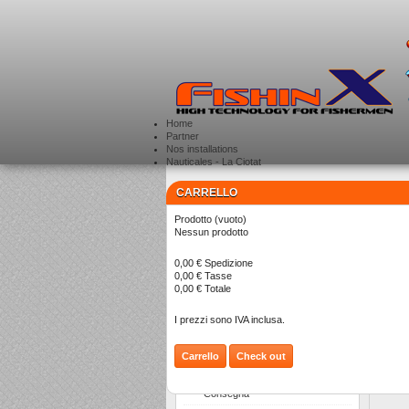
Home
Partner
Nos installations
Nauticales - La Ciotat
CARRELLO
CATEGORIE
>
Prodotto
(vuoto)
Nessun prodotto
0,00 €
Spedizione
0,00 €
Tasse
0,00 €
Totale
I
I prezzi sono IVA inclusa.
A
d
Carrello
Check out
INFORMAZIONI
Consegna