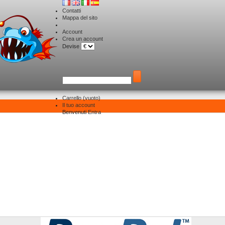
Contatti
Mappa del sito
Account
Crea un account
Devise
Carrello
(vuoto)
Il tuo account
Pagamento sicuro
Benvenuti
Entra
Pagamento sicuro
l nostro pagamento sicuro
l fine di
garantire i pagamenti
on-line
sul nostro sito
,
due offerte
sono a vostr
isposizione
: