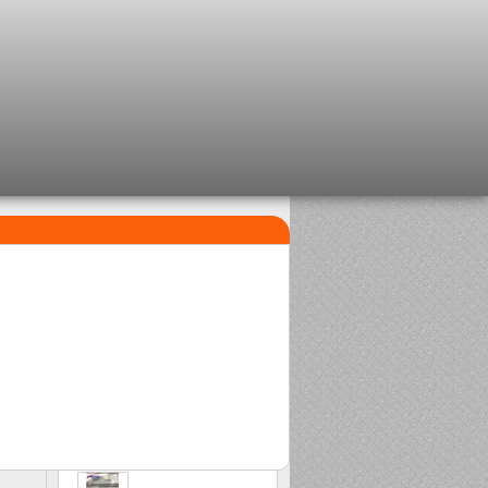
I PIÙ VENDUTI
1
2
Clip beads Delalande
Sasame Edo
2,08 €
2,00 €
a
3
Stonfo beads matchplus
1,84 €