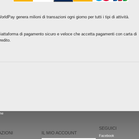
orldPay
genera milioni
di transazioni
ogni
giorno per tutti
i tipi di attività
.
iattaforma di pagamento
sicuro e
veloce che
accetta pagamenti
con carta di
redito
.
one
SEGUICI
ZIONI
IL MIO ACCOUNT
Facebook