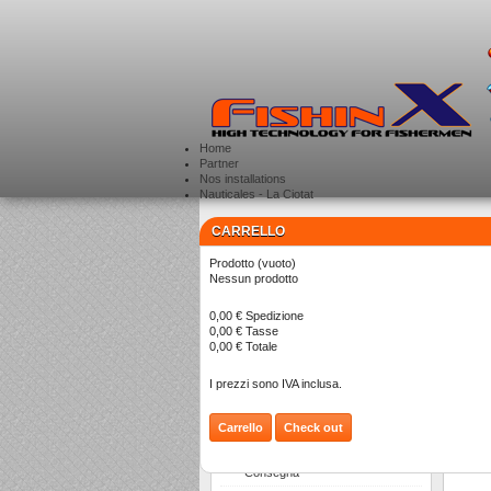
Home
Partner
Nos installations
Nauticales - La Ciotat
CARRELLO
CATEGORIE
>
Prodotto
(vuoto)
VH
Nessun prodotto
0,00 €
Spedizione
0,00 €
Tasse
Ci sono
0,00 €
Totale
I prezzi sono IVA inclusa.
Carrello
Check out
INFORMAZIONI
Consegna