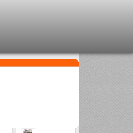
I PIÙ VENDUTI
1
2
Clip beads Delalande
Sasame Edo
2,08 €
2,00 €
3
Stonfo beads matchplus
1,84 €