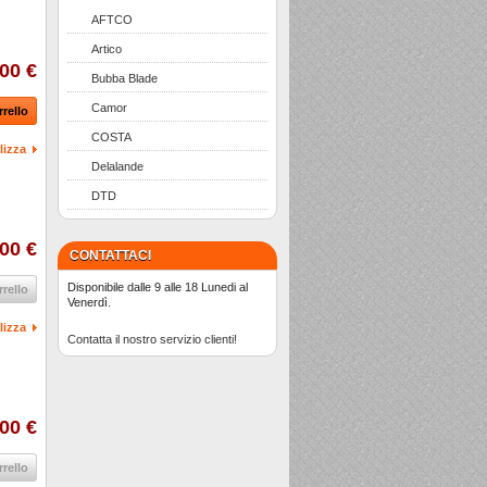
AFTCO
Artico
00 €
Bubba Blade
Camor
rrello
COSTA
lizza
Delalande
DTD
00 €
CONTATTACI
Disponibile dalle 9 alle 18 Lunedi al
rrello
Venerdì.
lizza
Contatta il nostro servizio clienti!
00 €
rrello