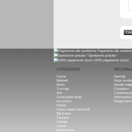
Pagamento alla spedizi
Spedizione gratuita *
100% pagamento sicuro
CATEGORIE
INFORMA
Canne
Speciali
Mulinelli
Nuovi prodot
Nylon
Vendite migli
Trecciati
Contattaci
Ami
Condizioni ge
Costruzione finali
Informazioni
Accessori
Mappa del si
Piombi
Lenze madri e braccioli
Big Game
Turluttes
Fireball
Leurre
Electronique