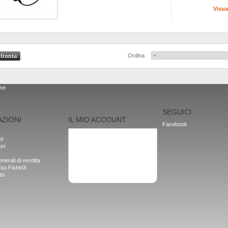
Visua
Ordina
one
SEGUICI
ZIONI
IL MIO ACCOUNT
Facebook
I miei ordini
ti
I miei indirizzi
ori
Le mie informazioni personali
I miei buoni
nerali di vendita
Esci
 su FishinX
to