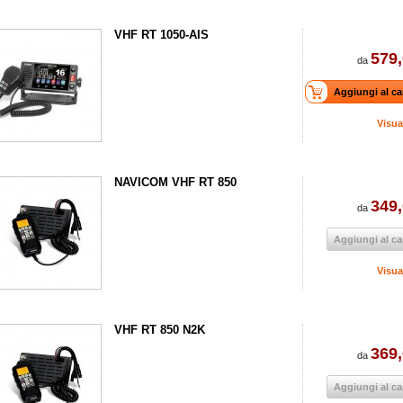
VHF RT 1050-AIS
579,
da
Aggiungi al ca
Visua
NAVICOM VHF RT 850
349,
da
Aggiungi al ca
Visua
VHF RT 850 N2K
369,
da
Aggiungi al ca