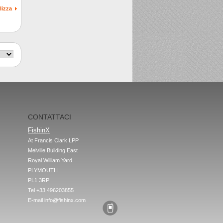
lizza
CONTATTACI
FishinX
At Francis Clark LPP

Melville Building East

Royal William Yard

PLYMOUTH

PL1 3RP
Tel +33 496203855
E-mail
info@fishinx.com