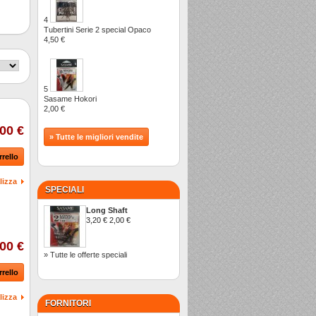
4
Tubertini Serie 2 special Opaco
4,50 €
5
Sasame Hokori
2,00 €
00 €
» Tutte le migliori vendite
rrello
lizza
SPECIALI
Long Shaft
3,20 €
2,00 €
00 €
» Tutte le offerte speciali
rrello
lizza
FORNITORI