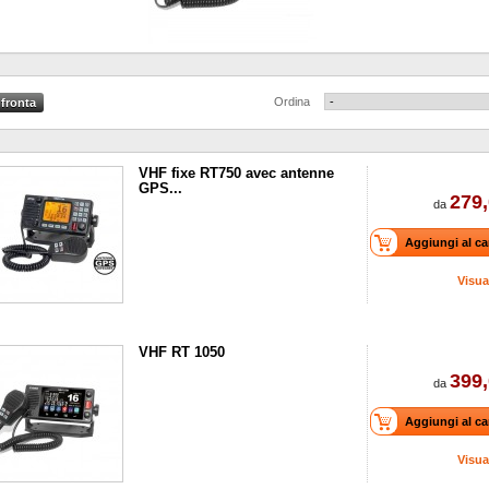
Ordina
VHF fixe RT750 avec antenne
GPS...
279,
da
Aggiungi al ca
Visua
VHF RT 1050
399,
da
Aggiungi al ca
Visua