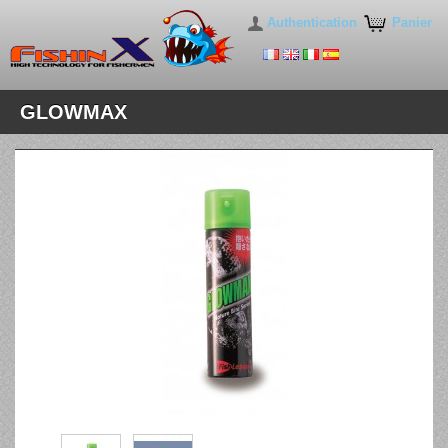
Authentication
Panier
GLOWMAX