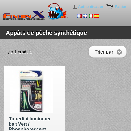
Authentication
Panier
Appâts de pêche synthétique
Trier par
Il y a 1 produit.
Tubertini luminous
bait Vert /
Phosphorescent