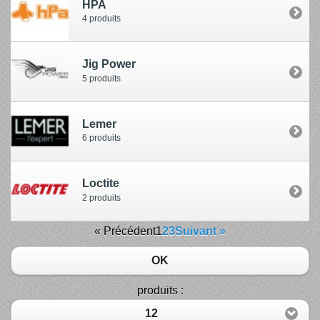
HPA
4 produits
Jig Power
5 produits
Lemer
6 produits
Loctite
2 produits
« Précédent
1
2
3
Suivant »
OK
produits :
12