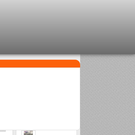
I PIÙ VENDUTI
1
2
Clip beads Delalande
Sasame Edo
2,08 €
2,00 €
3
Stonfo beads matchplus
1,84 €