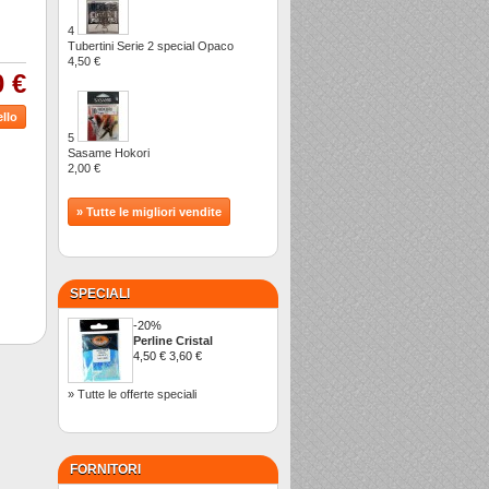
4
Tubertini Serie 2 special Opaco
4,50 €
0 €
5
Sasame Hokori
2,00 €
» Tutte le migliori vendite
SPECIALI
-20%
Perline Cristal
4,50 €
3,60 €
» Tutte le offerte speciali
FORNITORI