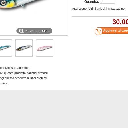
Quantità:
Attenzione: Ultimi articoli in magazzino!
30,0
VIEW FULL SIZE
ondividi su Facebook!
i questo prodotto dai miei preferiti
gi questo prodotto ai miei preferiti.
tampa