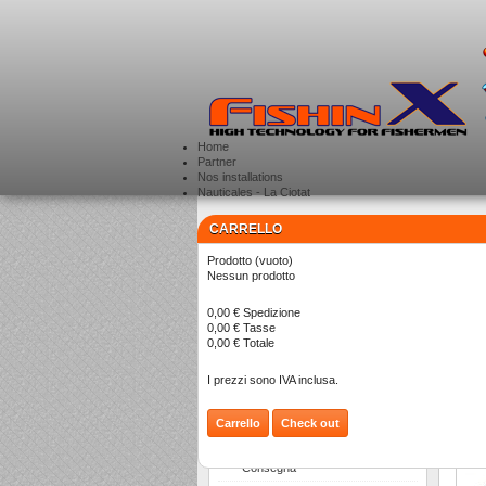
Home
Partner
Nos installations
Nauticales - La Ciotat
CARRELLO
CATEGORIE
>
Prodotto
(vuoto)
Nessun prodotto
T
0,00 €
Spedizione
0,00 €
Tasse
0,00 €
Totale
I prezzi sono IVA inclusa.
Carrello
Check out
INFORMAZIONI
Consegna