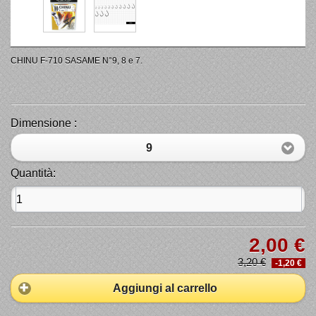
CHINU F-710 SASAME N°9, 8 e 7.
Dimensione :
9
Quantità:
2,00 €
3,20 €
-1,20 €
Aggiungi al carrello