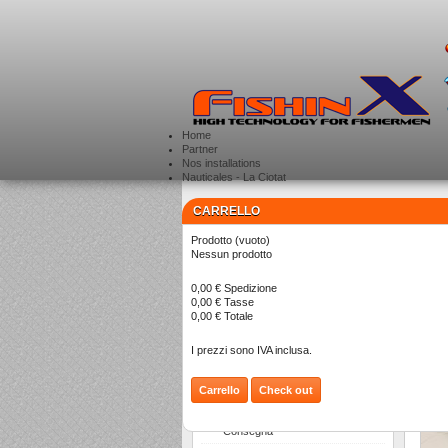
Home
Partner
Nos installations
Nauticales - La Ciotat
CARRELLO
CATEGORIE
>
Prodotto
(vuoto)
Nessun prodotto
P
0,00 €
Spedizione
0,00 €
Tasse
0,00 €
Totale
I prezzi sono IVA inclusa.
Carrello
Check out
INFORMAZIONI
Consegna