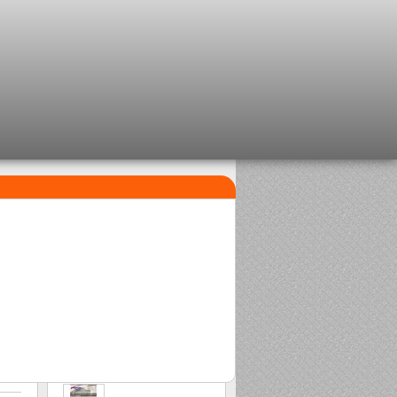
I PIÙ VENDUTI
1
2
Clip beads Delalande
Sasame Edo
2,08 €
2,00 €
3
Stonfo beads matchplus
1,84 €