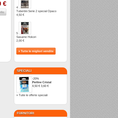
0 €
4
Tubertini Serie 2 special Opaco
ello
4,50 €
5
Sasame Hokori
2,00 €
» Tutte le migliori vendite
SPECIALI
-20%
Perline Cristal
4,50 €
3,60 €
» Tutte le offerte speciali
FORNITORI