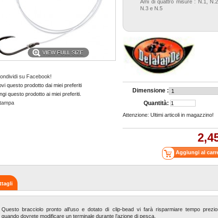
Ami di quattro misure : N.1, N.2
N.3 e N.5
VIEW FULL SIZE
ondividi su Facebook!
i questo prodotto dai miei preferiti
Dimensione :
gi questo prodotto ai miei preferiti.
tampa
Quantità:
Attenzione: Ultimi articoli in magazzino!
2,4
ttagli
Questo bracciolo pronto all’uso e dotato di clip-bead vi farà risparmiare tempo prezi
quando dovrete modificare un terminale durante l’azione di pesca.