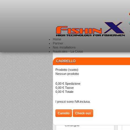
Home
Partner
Nos installations
Nauticales - La Ciotat
CARRELLO
CATEGORIE
>
Prodotto
(vuoto)
Nessun prodotto
B
0,00 €
Spedizione
0,00 €
Tasse
0,00 €
Totale
I prezzi sono IVA inclusa.
Carrello
Check out
INFORMAZIONI
Consegna