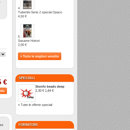
,
4
Tubertini Serie 2 special Opaco
4,50 €
5
Sasame Hokori
2,00 €
» Tutte le migliori vendite
SPECIALI
5 €
Stonfo beads deep
2,30 €
1,84 €
» Tutte le offerte speciali
FORNITORI
oso