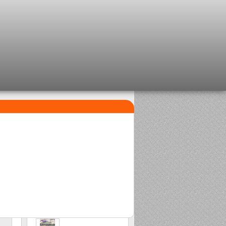
I PIÙ VENDUTI
1
2
Clip beads Delalande
Sasame Edo
2,08 €
2,00 €
o
3
Stonfo beads matchplus
1,84 €