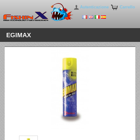
Autenticazione
Carrello
EGIMAX