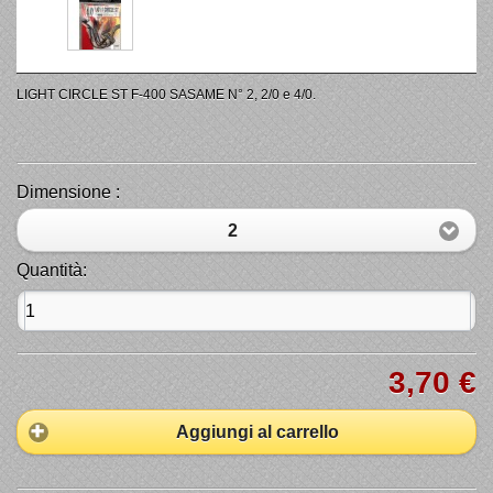
LIGHT CIRCLE ST F-400 SASAME N° 2, 2/0 e 4/0.
Dimensione :
2
Quantità:
3,70 €
Aggiungi al carrello