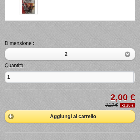
Dimensione :
2
Quantità:
2,00 €
3,20 €
-1,20 €
Aggiungi al carrello