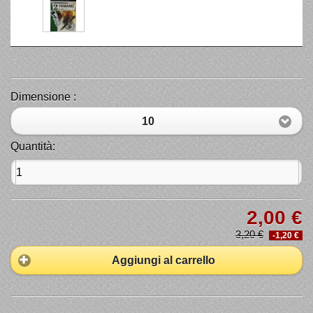
Dimensione :
10
Quantità:
2,00 €
3,20 €
-1,20 €
Aggiungi al carrello