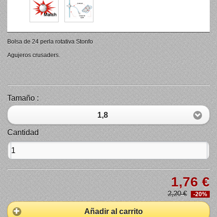
Bolsa de 24 perla rotativa Stonfo
Agujeros crusaders.
Tamaño :
1,8
Cantidad
1,76 €
2,20 €
-20%
Añadir al carrito