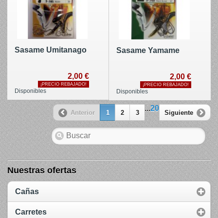
Sasame Umitanago
Sasame Yamame
2,00 €
2,00 €
¡PRECIO REBAJADO!
¡PRECIO REBAJADO!
Disponibles
Disponibles
...
20
Anterior
1
2
3
Siguiente
Nuestras ofertas
Cañas
Carretes