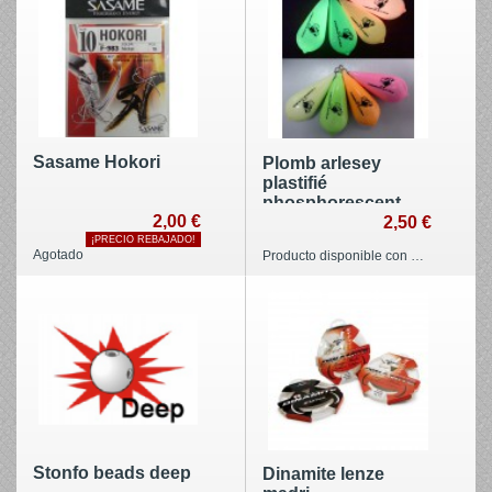
Sasame Hokori
Plomb arlesey
plastifié
phosphorescent
2,00 €
Fishinx
2,50 €
¡PRECIO REBAJADO!
Agotado
Producto disponible con diferentes opciones
Stonfo beads deep
Dinamite lenze