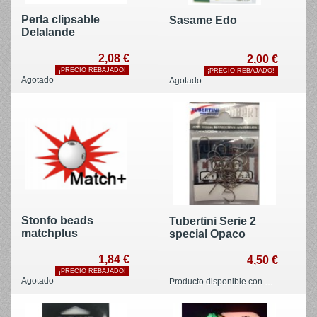
Perla clipsable
Sasame Edo
Delalande
2,08 €
2,00 €
¡PRECIO REBAJADO!
¡PRECIO REBAJADO!
Agotado
Agotado
Stonfo beads
Tubertini Serie 2
matchplus
special Opaco
1,84 €
4,50 €
¡PRECIO REBAJADO!
Agotado
Producto disponible con diferentes opciones