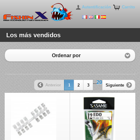
Autentificación
Carrito
Los más vendidos
Ordenar por
...
20
Anterior
1
2
3
Siguiente