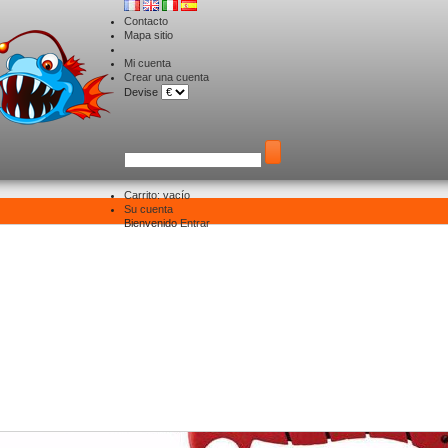
Contacto
Mapa sitio
Mi cuenta
Crear una cuenta
Devise
Carrito:
vacío
Su cuenta
Big Game
>
Couteaux
Bienvenido
Entrar
uteaux
roductos.