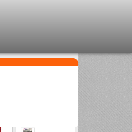
¡LO MÁS VENDIDO!
1
2
Perla clipsable Delalande
Sasame Edo
2,08 €
2,00 €
3
Stonfo beads matchplus
1,84 €