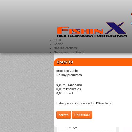
Inicio
Socios
Nos installations
Nauticales - La Ciotat
CARRITO
CATEGORÍAS
>
producto
vacío
Co
No hay productos
0,00 €
Transporte
0,00 €
Impuestos
Hay 2 p
0,00 €
Total
Estos precios se entienden IVA incluído
carrito
Confirmar
INFORMACIÓN
Entrega