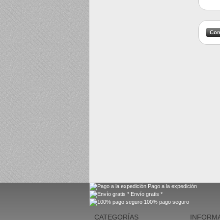
Pago a la expedición
Envío gratis *
100% pago seguro
CATEGORÍAS
INFORM