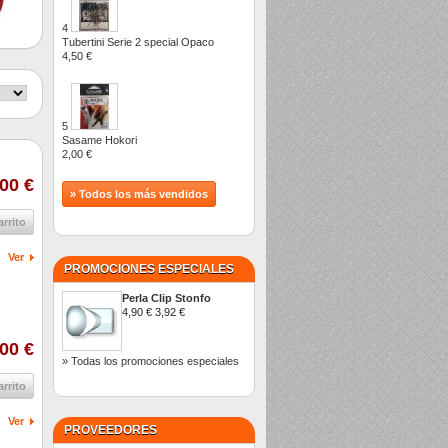
4
Tubertini Serie 2 special Opaco
4,50 €
5
Sasame Hokori
2,00 €
00 €
» Todos los más vendidos
arrito
Ver
PROMOCIONES ESPECIALES
Perla Clip Stonfo
4,90 €
3,92 €
00 €
» Todas los promociones especiales
arrito
Ver
PROVEEDORES