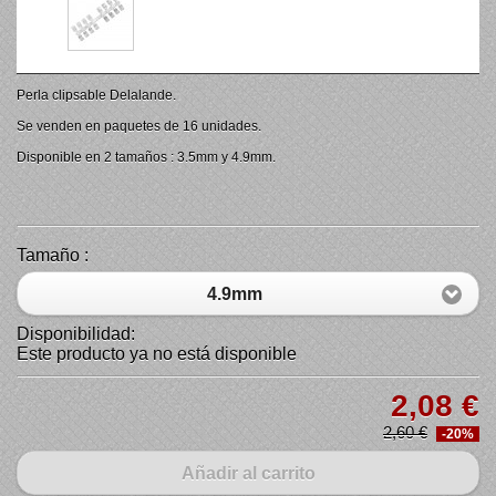
Perla clipsable Delalande.
Se venden en paquetes de 16 unidades.
Disponible en 2 tamaños : 3.5mm y 4.9mm.
Tamaño :
4.9mm
Disponibilidad:
Este producto ya no está disponible
2,08 €
2,60 €
-20%
Añadir al carrito