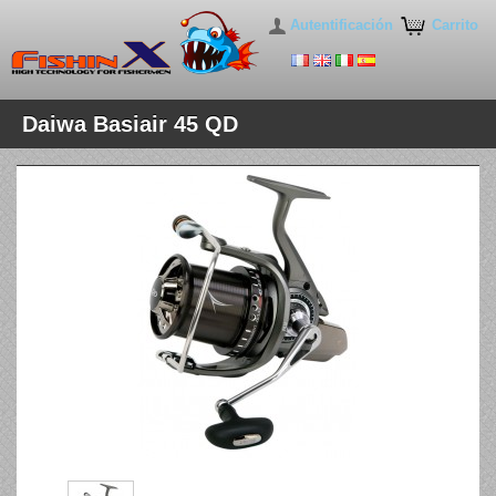
Autentificación
Carrito
Daiwa Basiair 45 QD