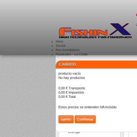
Inicio
Socios
Nos installations
Nauticales - La Ciotat
CARRITO
CATEGORÍAS
>
producto
vacío
No hay productos
S
0,00 €
Transporte
0,00 €
Impuestos
0,00 €
Total
Estos precios se entienden IVA incluído
carrito
Confirmar
INFORMACIÓN
Entrega