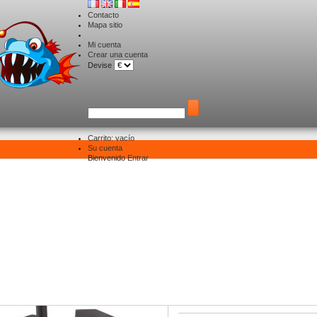
Contacto
Mapa sitio
Mi cuenta
Crear una cuenta
Devise
Carrito:
vacío
Su cuenta
Sonde traversante SH-B04T
Bienvenido
Entrar
onde traversante SH-B04T
Disponibilidad:
ESTE PRODUCTO YA NO ESTÁ
DISPONIBLE
Indicarme cuando esté disponible