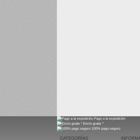
Pago a la expedición
Envío gratis *
100% pago seguro
CATEGORÍAS
INFORM