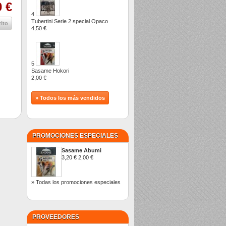
0 €
4
Tubertini Serie 2 special Opaco
rito
4,50 €
5
Sasame Hokori
2,00 €
» Todos los más vendidos
PROMOCIONES ESPECIALES
Sasame Abumi
3,20 €
2,00 €
» Todas los promociones especiales
PROVEEDORES