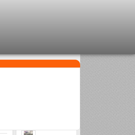
¡LO MÁS VENDIDO!
1
2
Perla clipsable Delalande
Sasame Edo
2,08 €
2,00 €
3
Stonfo beads matchplus
1,84 €