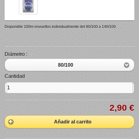
Disponible
100m
envueltos individualmente
del 80
/100 a
140/100
.
Diámetro :
80/100
Cantidad
2,90 €
Añadir al carrito