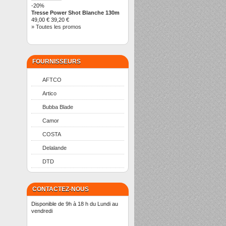
-20%
Tresse Power Shot Blanche 130m
49,00 €
39,20 €
» Toutes les promos
FOURNISSEURS
AFTCO
Artico
Bubba Blade
Camor
COSTA
Delalande
DTD
CONTACTEZ-NOUS
Disponible de 9h à 18 h du Lundi au
vendredi