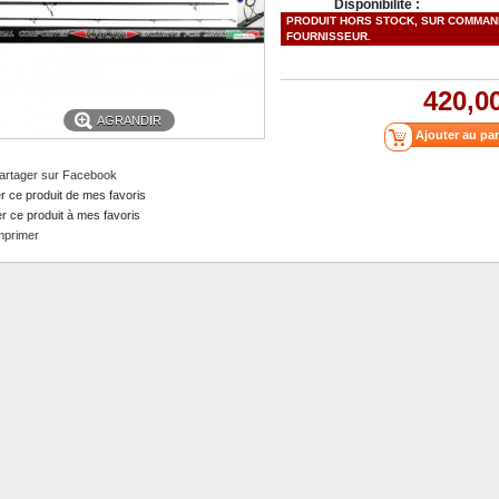
Disponibilité :
PRODUIT HORS STOCK, SUR COMMA
FOURNISSEUR.
420,0
AGRANDIR
artager sur Facebook
er ce produit de mes favoris
er ce produit à mes favoris
mprimer