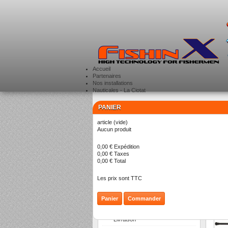
Accueil
Partenaires
Nos installations
Nauticales - La Ciotat
PANIER
CATÉGORIES
>
article
(vide)
Aucun produit
A
0,00 €
Expédition
0,00 €
Taxes
0,00 €
Total
Les prix sont TTC
Panier
Commander
INFORMATION
Livraison