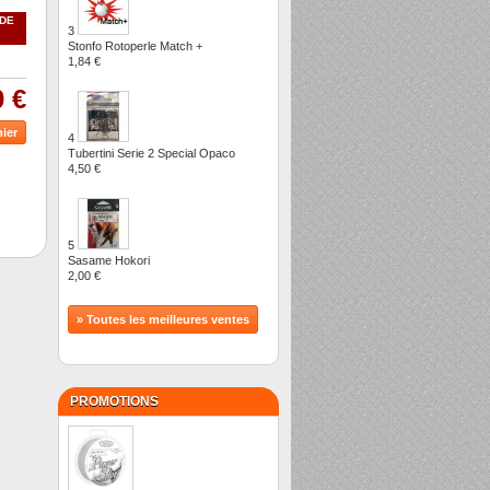
NDE
3
Stonfo Rotoperle Match +
1,84 €
0 €
4
Tubertini Serie 2 Special Opaco
4,50 €
5
Sasame Hokori
2,00 €
» Toutes les meilleures ventes
PROMOTIONS