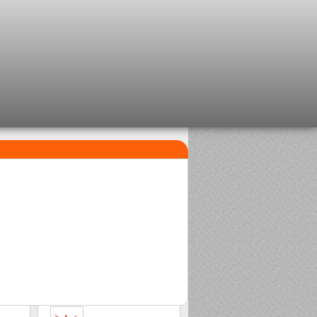
MEILLEURES VENTES
1
Perle Clipsable Delalande
2,08 €
2
Sasame Edo
2,00 €