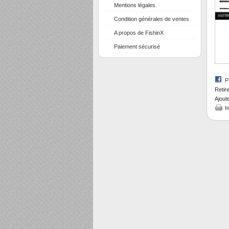
Mentions légales
Condition générales de ventes
A propos de FishinX
Paiement sécurisé
P
Retir
Ajout
I