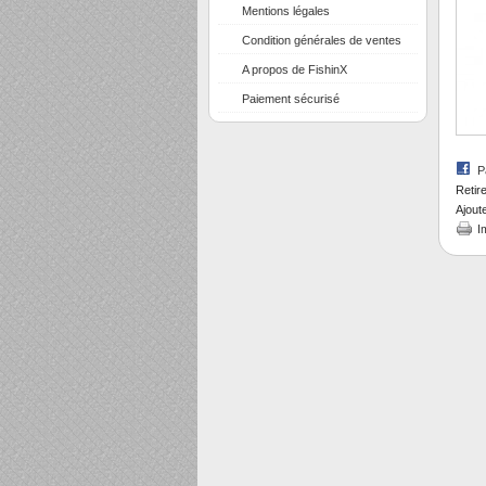
Mentions légales
Condition générales de ventes
A propos de FishinX
Paiement sécurisé
P
Retir
Ajout
I