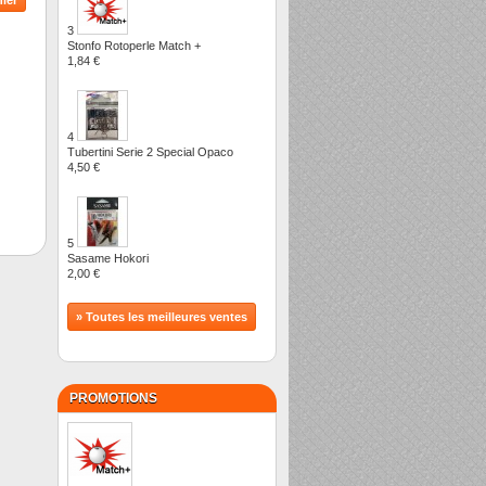
3
Stonfo Rotoperle Match +
1,84 €
4
Tubertini Serie 2 Special Opaco
4,50 €
5
Sasame Hokori
2,00 €
» Toutes les meilleures ventes
PROMOTIONS