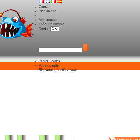
Contact
Plan du site
Mon compte
Créer un compte
Devise
Panier :
(vide)
Votre compte
Big Game
>
Accessoires
Bienvenue
>
Cosse pour bas de ligne
Identifiez-vous
osse pour bas de ligne
Taille :
Quantité :
2,9