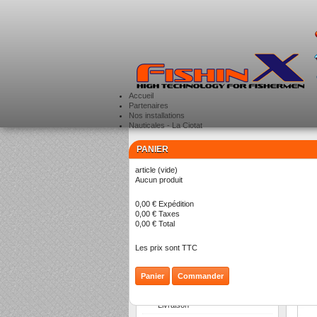
Accueil
Partenaires
Nos installations
Nauticales - La Ciotat
PANIER
CATÉGORIES
>
article
(vide)
Aucun produit
C
0,00 €
Expédition
0,00 €
Taxes
0,00 €
Total
Les prix sont TTC
Panier
Commander
INFORMATION
Livraison