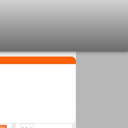
MEILLEURES VENTES
1
Perle Clipsable Delalande
2,08 €
2
Sasame Edo
2,00 €
0 €