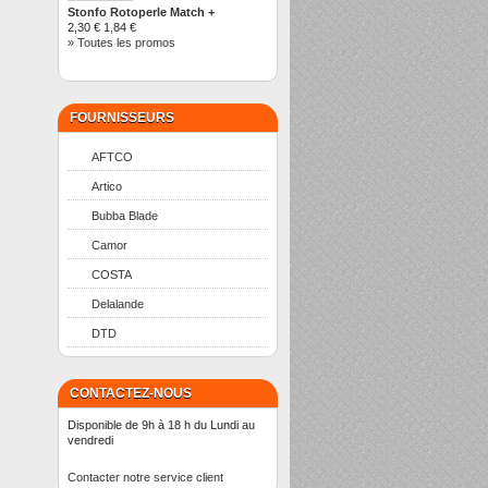
Stonfo Rotoperle Match +
2,30 €
1,84 €
» Toutes les promos
FOURNISSEURS
AFTCO
Artico
Bubba Blade
Camor
COSTA
Delalande
DTD
CONTACTEZ-NOUS
Disponible de 9h à 18 h du Lundi au
vendredi
Contacter notre service client