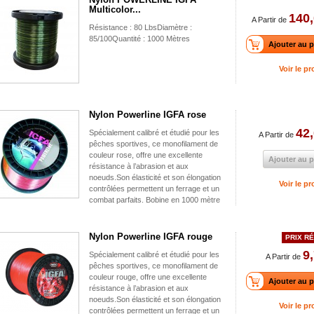
Multicolor...
140,
A Partir de
Résistance : 80 LbsDiamètre :
85/100Quantité : 1000 Mètres
Ajouter au p
Voir le pr
Nylon Powerline IGFA rose
42,
Spécialement calibré et étudié pour les
A Partir de
pêches sportives, ce monofilament de
couleur rose, offre une excellente
Ajouter au p
résistance à l’abrasion et aux
noeuds.Son élasticité et son élongation
Voir le pr
contrôlées permettent un ferrage et un
combat parfaits. Bobine en 1000 mètre
Nylon Powerline IGFA rouge
PRIX RÉ
9
Spécialement calibré et étudié pour les
A Partir de
pêches sportives, ce monofilament de
couleur rouge, offre une excellente
Ajouter au p
résistance à l’abrasion et aux
noeuds.Son élasticité et son élongation
Voir le pr
contrôlées permettent un ferrage et un