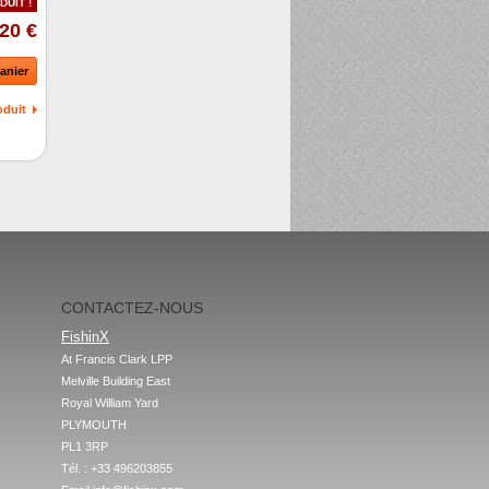
DUIT !
20 €
anier
oduit
CONTACTEZ-NOUS
FishinX
At Francis Clark LPP

Melville Building East

Royal William Yard

PLYMOUTH

PL1 3RP
Tél. : +33 496203855