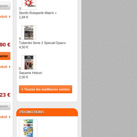
anier
3
Stonfo Rotoperle Match +
oduit
1,84 €
4
Tubertini Serie 2 Special Opaco
,90 €
4,50 €
anier
oduit
5
Sasame Hokori
2,00 €
» Toutes les meilleures ventes
23 €
anier
PROMOTIONS
oduit