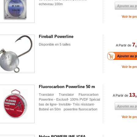
echeveau 100m
Ajouter au p
Voir le pr
Fireball Powerline
7
Disponible en 5 tailles
A Partir de
Ajouter au p
Voir le pr
Fluorocarbon Powerline 50 m
13,
Translator Translator Fluorocarbon
A Partir de
Powerline - Exclusif- 100% PVDF Spécial
bas de ligne- Invisible- Très résistant-
Ajouter au p
Bobiné en 50m powerline fluorocarbon
Voir le pr
Nylon POWERLINE IGFA