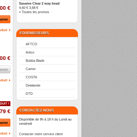
Sasame Clear 2 way bead
00 €
4,60 €
3,68 €
» Toutes les promos
anier
oduit
FOURNISSEURS
AFTCO
Artico
00 €
Bubba Blade
Camor
anier
COSTA
oduit
Delalande
DTD
DUIT !
,79 €
CONTACTEZ-NOUS
Disponible de 9h à 18 h du Lundi au
anier
vendredi
oduit
Contacter notre service client