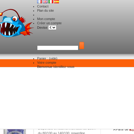
Contact
Plan du site
Mon compte
Créer un compte
Devise
Panier :
(vide)
Votre compte
Powerline
Bienvenue
Identifiez-vous
ste des produits du fournisseur Powerl
Tri
Echeveau 100m
2
Disponible en sachet individuel de 100m
A Partir de
du 80/100 au 140/100. powerline