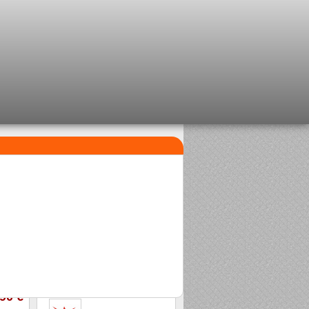
MEILLEURES VENTES
ine
1
Perle Clipsable Delalande
2,08 €
2
Sasame Edo
2,00 €
,90 €