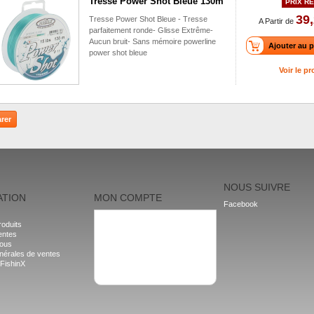
Tresse Power Shot Bleue 130m
PRIX RÉ
39,
Tresse Power Shot Bleue - Tresse
A Partir de
parfaitement ronde- Glisse Extrême-
Aucun bruit- Sans mémoire powerline
Ajouter au p
power shot bleue
Voir le pr
NOUS SUIVRE
ATION
MON COMPTE
Facebook
Mes commandes
oduits
Mes adresses
entes
Mes informations personnelles
nous
Mes bons de réduction
nérales de ventes
Se déconnecter
 FishinX