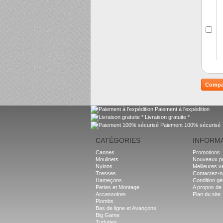
Paiement à l'expédition
Livraison gratuite *
Paiement 100% sécurisé
CATÉGORIES
INFORM
Cannes
Promotions
Moulinets
Nouveaux pr
Nylons
Meilleures v
Tresses
Contactez-
Hameçons
Condition gé
Perles et Montage
A propos de
Accessoires
Plan du site
Plombs
Bas de ligne et Avançons
Big Game
Turluttes