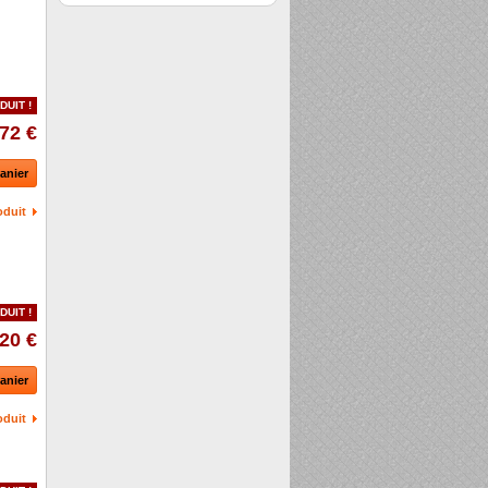
DUIT !
72 €
anier
oduit
DUIT !
20 €
anier
oduit