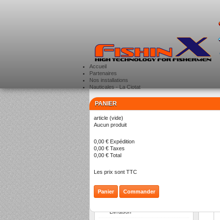
Accueil
Partenaires
Nos installations
Nauticales - La Ciotat
PANIER
CATÉGORIES
>
article
(vide)
Li
Aucun produit
0,00 €
Expédition
0,00 €
Taxes
0,00 €
Total
Les prix sont TTC
Panier
Commander
INFORMATION
Livraison