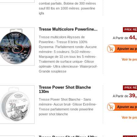
combat parfaits. Bobine de 300 mètres
sauf 80 lbs en 1000 mètres. powerline
igfa
Tresse Multicolore Powerline...
PRIX RÉ
44,
Tresse multicolore Abysses de
A Partir de
Powerline.- Tresse 8 brins 100%
Dyneema- Parfaitement ronde- Aucune
Ajouter au p
mémoire- 5 couleurs: 5x10 mètres-
Marquage de 10 cm tous les 5 mètres-
Voir le pr
Traitement de surface unique- Glisse
optimale- Ultra silencieuse- Waterproof-
Grande souplesse
Tresse Power Shot Blanche
PRIX RÉ
130m
39,
A Partir de
Tresse Power Shot Blanche - Sans
mémoire- Aucun bruit- Glisse Extrême-
Ajouter au p
Tresse parfaitement ronde powerline
power shot blanche
Voir le pr